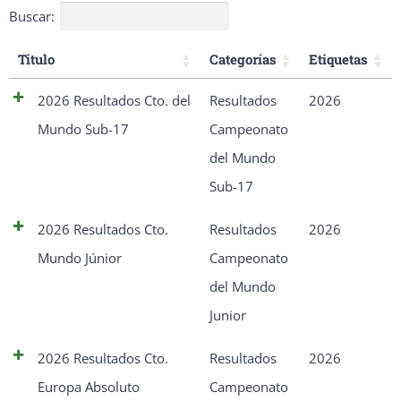
Buscar:
Titulo
Categorías
Etiquetas
2026 Resultados Cto. del
Resultados
2026
Mundo Sub-17
Campeonato
del Mundo
Sub-17
2026 Resultados Cto.
Resultados
2026
Mundo Júnior
Campeonato
del Mundo
Junior
2026 Resultados Cto.
Resultados
2026
Europa Absoluto
Campeonato