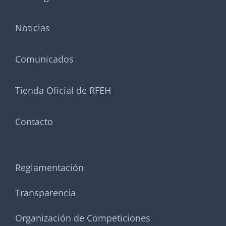
Noticias
Comunicados
Tienda Oficial de RFEH
Contacto
Reglamentación
Transparencia
Organización de Competiciones