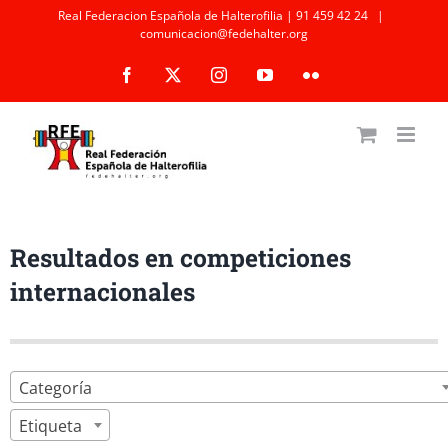
Saltar
Real Federacion Española de Halterofilia | 91 459 42 24
|
comunicacion@fedehalter.org
al
Facebook
X
Instagram
YouTube
Flickr
contenido
Resultados en competiciones
internacionales
Categoría
Etiqueta