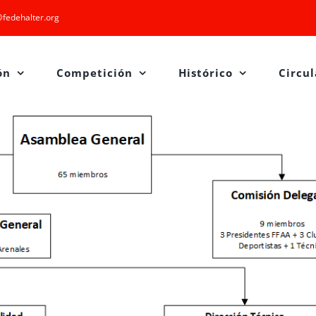
fedehalter.org
ón
Competición
Histórico
Circul