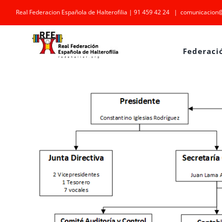
Saltar
Real Federacion Española de Halterofilia | 91 459 42 24
|
comunicacion@
al
contenido
Federaci