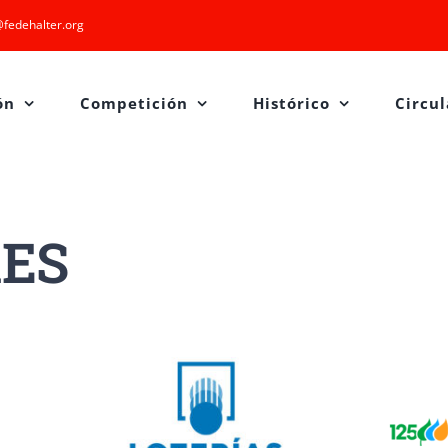
fedehalter.org
ón
Competición
Histórico
Circul
ES