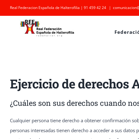
Saltar
Real Federacion Española de Halterofilia | 91 459 42 24
|
comunicacion@
al
contenido
Federaci
Ejercicio de derechos
¿Cuáles son sus derechos cuando nos 
Cualquier persona tiene derecho a obtener confirmación s
personas interesadas tienen derecho a acceder a sus datos per