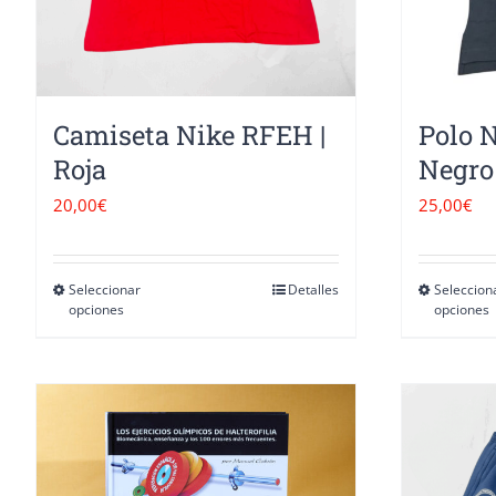
Camiseta Nike RFEH |
Polo 
Roja
Negro
20,00
€
25,00
€
Seleccionar
Detalles
Seleccion
Este
opciones
opciones
producto
tiene
múltiples
variantes.
Las