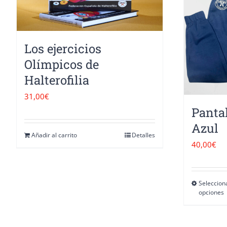
opciones
se
pueden
Los ejercicios
elegir
Olímpicos de
en
Halterofilia
la
31,00
€
página
Panta
de
Azul
Añadir al carrito
Detalles
producto
40,00
€
Seleccion
opciones