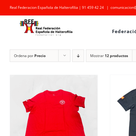
Saltar
Real Federacion Española de Halterofilia | 91 459 42 24
|
comunicacion@
al
contenido
Federaci
Ordena por
Precio
Mostrar
12 productos