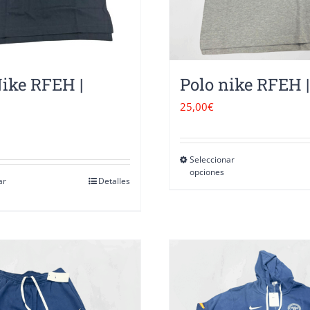
Nike RFEH |
Polo nike RFEH |
25,00
€
Seleccionar
Este
opciones
ar
Detalles
Este
product
producto
tiene
tiene
múltiple
múltiples
variantes
variantes.
Las
Las
opciones