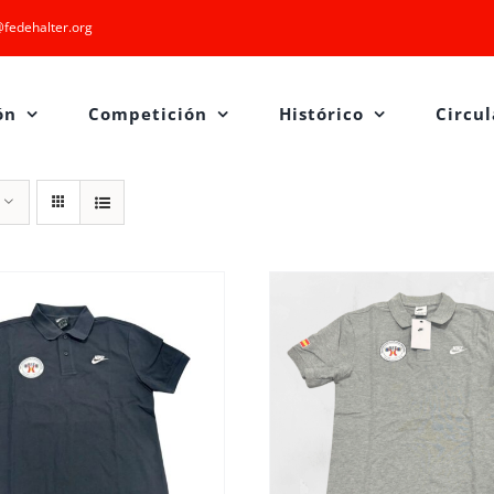
fedehalter.org
ón
Competición
Histórico
Circul