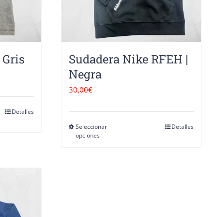
 Gris
Sudadera Nike RFEH |
Negra
30,00
€
Detalles
Seleccionar
Detalles
Este
o
opciones
producto
tiene
s
múltiples
.
variantes.
Las