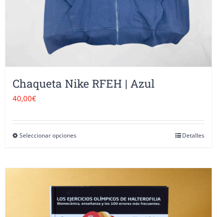
la
página
de
producto
Chaqueta Nike RFEH | Azul
40,00
€
Seleccionar opciones
Detalles
Este
producto
tiene
múltiples
variantes.
Las