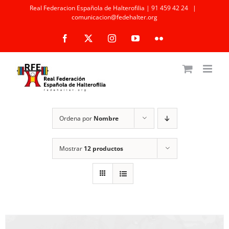
Saltar
Real Federacion Española de Halterofilia | 91 459 42 24
|
comunicacion@fedehalter.org
al
Facebook
X
Instagram
YouTube
Flickr
contenido
Ordena por
Nombre
Mostrar
12 productos