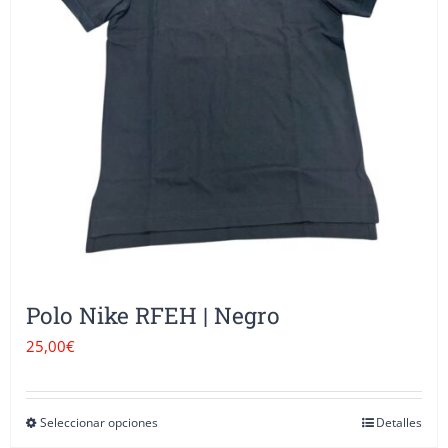
se
pueden
elegir
en
la
página
de
producto
Polo Nike RFEH | Negro
25,00
€
Seleccionar opciones
Detalles
Este