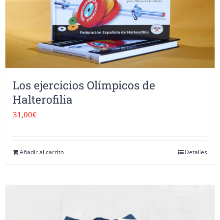
opciones
se
pueden
elegir
en
Los ejercicios Olímpicos de
la
Halterofilia
página
31,00
€
de
producto
Añadir al carrito
Detalles