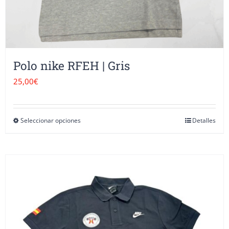
de
producto
Polo nike RFEH | Gris
25,00
€
Seleccionar opciones
Detalles
Este
producto
tiene
múltiples
variantes.
Las
opciones