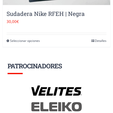
Sudadera Nike RFEH | Negra
30,00
€
Seleccionar opciones
Detalles
Este
producto
tiene
PATROCINADORES
múltiples
variantes.
Las
opciones
se
pueden