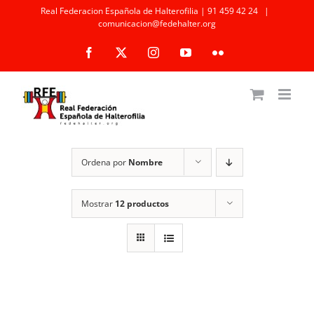
Saltar
Real Federacion Española de Halterofilia | 91 459 42 24
|
comunicacion@fedehalter.org
al
Facebook
X
Instagram
YouTube
Flickr
contenido
Ordena por
Nombre
Mostrar
12 productos