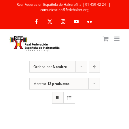
Saltar
Real Federacion Española de Halterofilia | 91 459 42 24
|
comunicacion@fedehalter.org
al
Facebook
X
Instagram
YouTube
Flickr
contenido
Ordena por
Nombre
Mostrar
12 productos