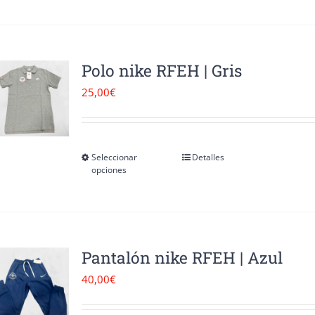
en
tiene
la
múltiples
página
variantes.
Polo nike RFEH | Gris
de
Las
25,00
€
producto
opciones
se
pueden
Seleccionar
Detalles
Este
opciones
elegir
producto
en
tiene
la
múltiples
página
variantes.
Pantalón nike RFEH | Azul
de
Las
40,00
€
producto
opciones