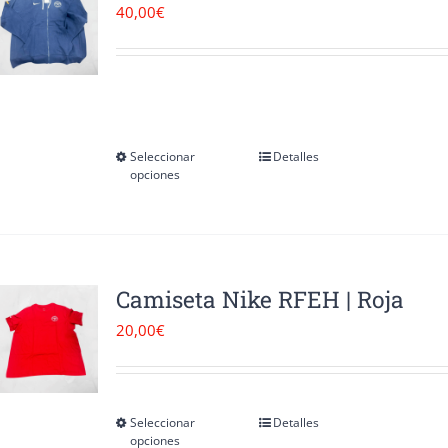
40,00
€
Seleccionar
Detalles
Este
opciones
producto
tiene
múltiples
variantes.
Camiseta Nike RFEH | Roja
Las
20,00
€
opciones
se
pueden
Seleccionar
Detalles
Este
opciones