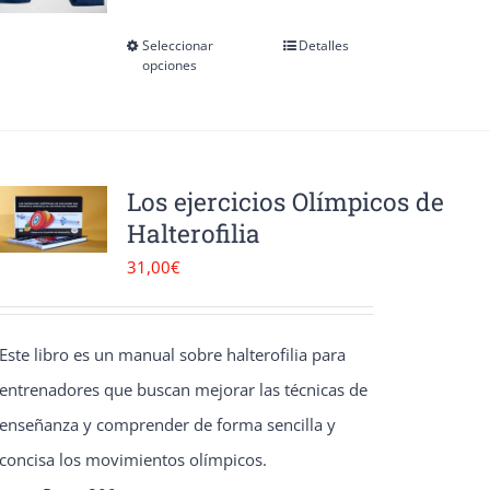
se
pueden
Seleccionar
Detalles
Este
opciones
elegir
producto
en
tiene
la
múltiples
página
variantes.
Los ejercicios Olímpicos de
de
Halterofilia
Las
producto
opciones
31,00
€
se
pueden
Este libro es un manual sobre halterofilia para
elegir
entrenadores que buscan mejorar las técnicas de
en
enseñanza y comprender de forma sencilla y
la
concisa los movimientos olímpicos.
página