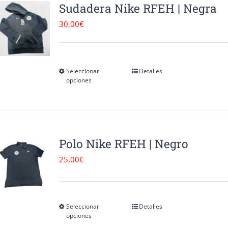
Sudadera Nike RFEH | Negra
30,00
€
Seleccionar
Detalles
Este
opciones
producto
tiene
múltiples
variantes.
Polo Nike RFEH | Negro
Las
25,00
€
opciones
se
pueden
Seleccionar
Detalles
Este
opciones
elegir
producto