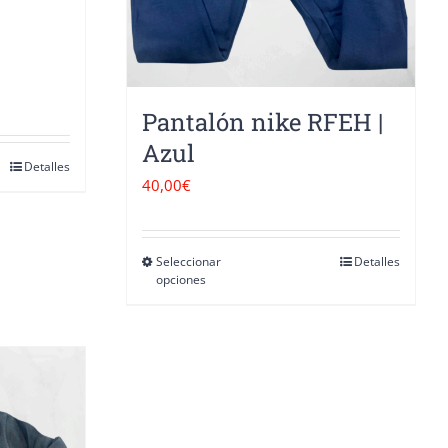
Pantalón nike RFEH |
Azul
Detalles
40,00
€
Seleccionar
Detalles
Este
opciones
producto
tiene
múltiples
variantes.
Las