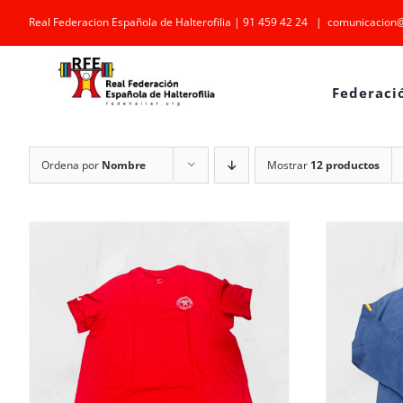
Saltar
Real Federacion Española de Halterofilia | 91 459 42 24
|
comunicacion@
al
contenido
Federaci
Ordena por
Nombre
Mostrar
12 productos