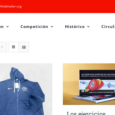
fedehalter.org
ón
Competición
Histórico
Circul
Los ejercicios