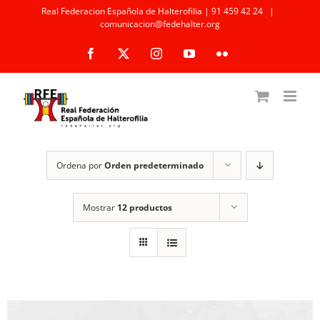
Saltar
Real Federacion Española de Halterofilia | 91 459 42 24
|
comunicacion@fedehalter.org
al
Facebook
X
Instagram
YouTube
Flickr
contenido
Ordena por
Orden predeterminado
Mostrar
12 productos