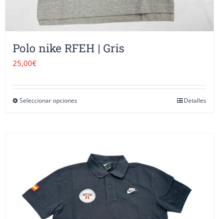
producto
Polo nike RFEH | Gris
25,00
€
Seleccionar opciones
Detalles
Este
producto
tiene
múltiples
variantes.
Las
opciones
se