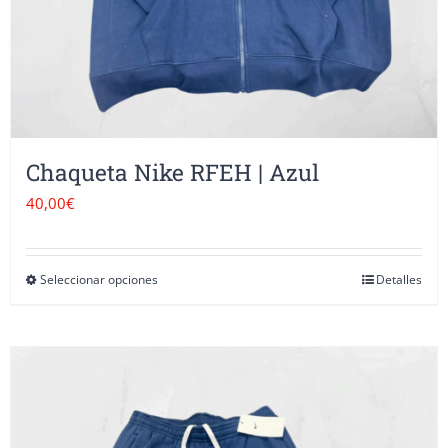
la
página
de
producto
Chaqueta Nike RFEH | Azul
40,00
€
Seleccionar opciones
Detalles
Este
producto
tiene
múltiples
variantes.
Las