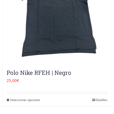
pueden
elegir
en
la
página
de
producto
Polo Nike RFEH | Negro
25,00
€
Seleccionar opciones
Detalles
Este
producto