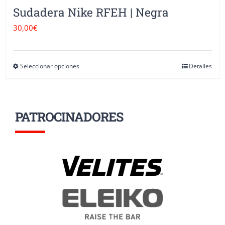
Sudadera Nike RFEH | Negra
30,00
€
Seleccionar opciones
Detalles
Este
producto
tiene
PATROCINADORES
múltiples
variantes.
Las
opciones
se
pueden
elegir