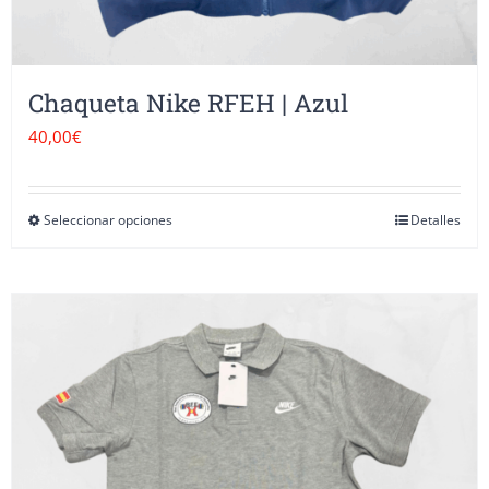
producto
Chaqueta Nike RFEH | Azul
40,00
€
Seleccionar opciones
Detalles
Este
producto
tiene
múltiples
variantes.
Las
opciones
se