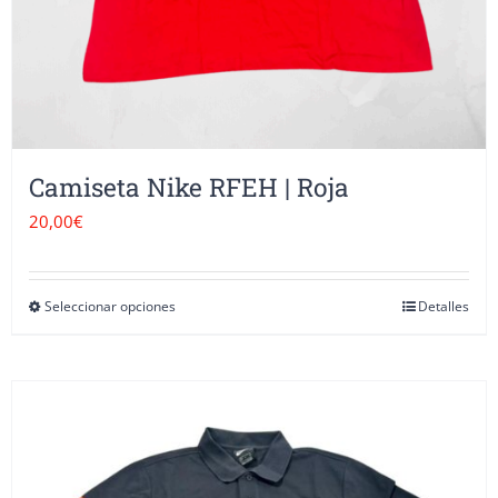
Camiseta Nike RFEH | Roja
20,00
€
Seleccionar opciones
Detalles
Este
producto
tiene
múltiples
variantes.
Las