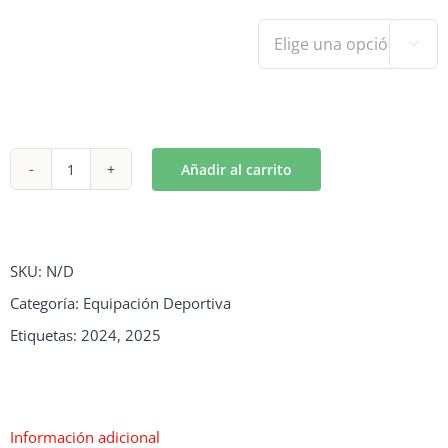
Talla

Añadir al carrito
Pantalón
nike
RFEH
SKU:
N/D
|
Categoría:
Equipación Deportiva
Azul
Etiquetas:
2024
,
2025
cantidad
Información adicional