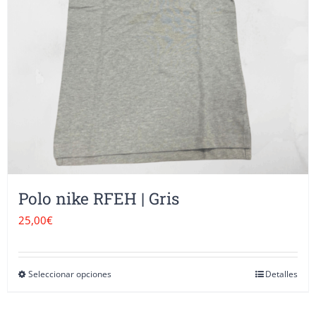
pueden
elegir
en
la
página
de
producto
Polo nike RFEH | Gris
25,00
€
Seleccionar opciones
Detalles
Este
producto