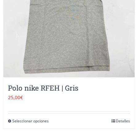
pueden
elegir
en
la
página
de
producto
Polo nike RFEH | Gris
25,00
€
Seleccionar opciones
Detalles
Este
producto