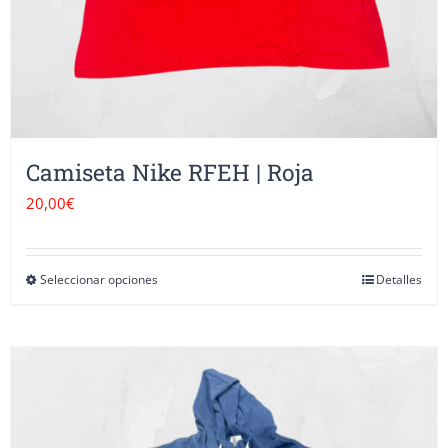
la
página
de
producto
Camiseta Nike RFEH | Roja
20,00
€
Seleccionar opciones
Detalles
Este
producto
tiene
múltiples
variantes.
Las