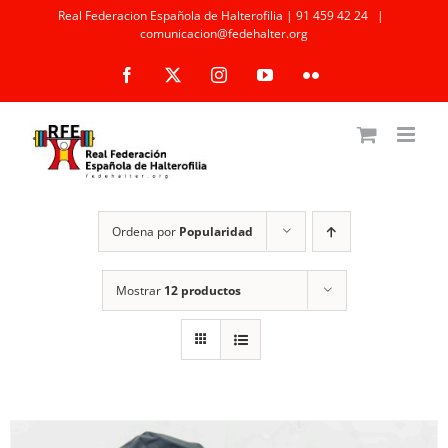
Saltar
Real Federacion Española de Halterofilia | 91 459 42 24
|
comunicacion@fedehalter.org
al
Facebook
X
Instagram
YouTube
Flickr
contenido
Ordena por
Popularidad
Mostrar
12 productos