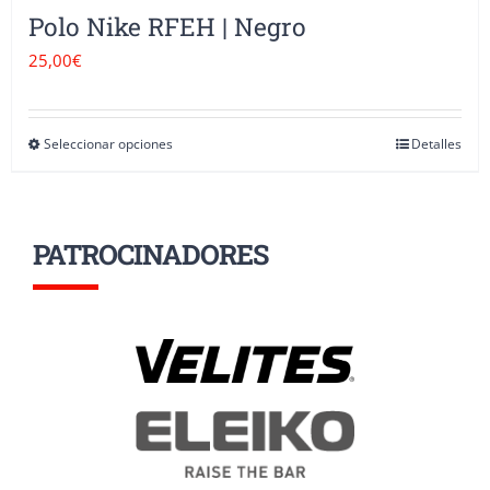
Polo Nike RFEH | Negro
25,00
€
Seleccionar opciones
Detalles
Este
producto
tiene
PATROCINADORES
múltiples
variantes.
Las
opciones
se
pueden
elegir