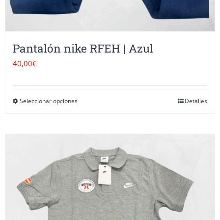
producto
Pantalón nike RFEH | Azul
40,00
€
Seleccionar opciones
Detalles
Este
producto
tiene
múltiples
variantes.
Las
opciones
se