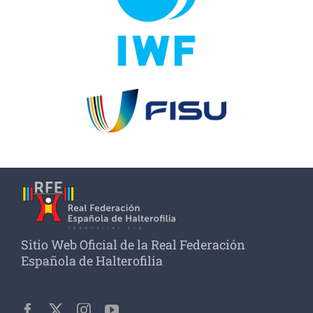
Sitio Web Oficial de la Real Federación
Española de Halterofilia