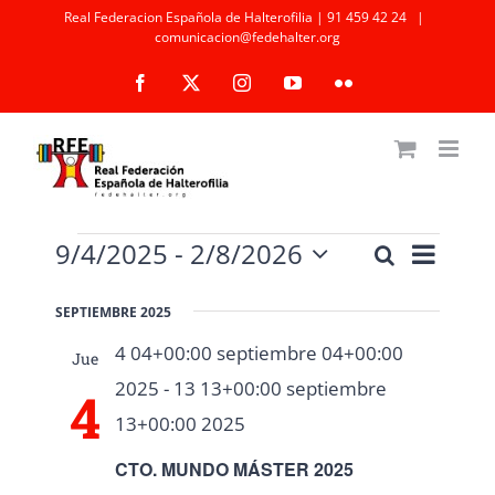
Saltar
Real Federacion Española de Halterofilia | 91 459 42 24
|
comunicacion@fedehalter.org
al
Facebook
X
Instagram
YouTube
Flickr
contenido
Eventos
Naveg
9/4/2025
 - 
2/8/2026
Buscar
Navegaci
Lista
de
Selecciona
de
la
vistas
SEPTIEMBRE 2025
fecha.
búsqueda
de
4 04+00:00 septiembre 04+00:00
Jue
Event
y
2025
-
13 13+00:00 septiembre
4
vistas
13+00:00 2025
de
CTO. MUNDO MÁSTER 2025