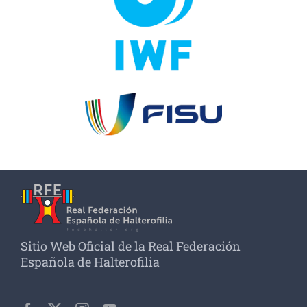
Sitio Web Oficial de la Real Federación
Española de Halterofilia