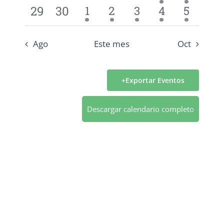
Eventos
evento
evento
eventos
eventos
eventos
eventos
eventos
0
0
1
1
1
2
2
29
30
1
2
3
4
5
evento
evento
evento
eventos
evento
eventos
eventos
Ago
Este mes
Oct
Exportar Eventos
Descargar calendario completo