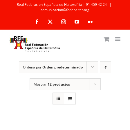
Saltar
Real Federacion Española de Halterofilia | 91 459 42 24
|
comunicacion@fedehalter.org
al
Facebook
X
Instagram
YouTube
Flickr
contenido
Ordena por
Orden predeterminado
Mostrar
12 productos