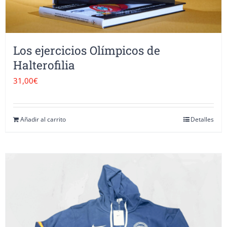
pueden
elegir
en
Los ejercicios Olímpicos de
la
Halterofilia
página
31,00
€
de
producto
Añadir al carrito
Detalles