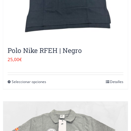
la
página
de
producto
Polo Nike RFEH | Negro
25,00
€
Seleccionar opciones
Detalles
Este
producto
tiene
múltiples
variantes.
Las