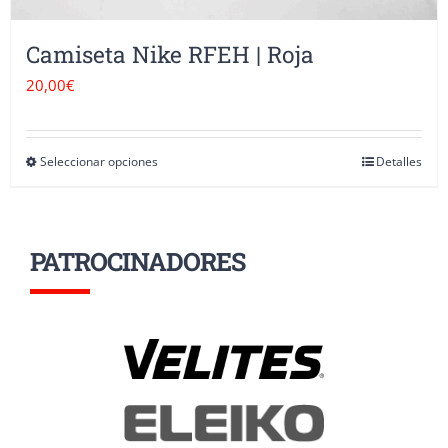
Camiseta Nike RFEH | Roja
20,00
€
Seleccionar opciones
Detalles
Este
producto
tiene
PATROCINADORES
múltiples
variantes.
Las
opciones
se
pueden