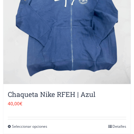
Chaqueta Nike RFEH | Azul
40,00
€
Seleccionar opciones
Detalles
Este