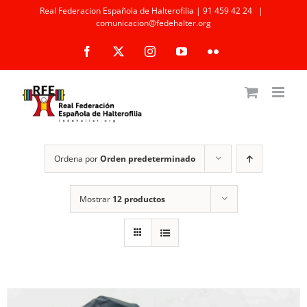
Saltar
Real Federacion Española de Halterofilia | 91 459 42 24
|
comunicacion@fedehalter.org
al
Facebook
X
Instagram
YouTube
Flickr
contenido
Ordena por
Orden predeterminado
Mostrar
12 productos