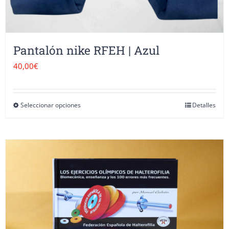
producto
Pantalón nike RFEH | Azul
40,00
€
Seleccionar opciones
Detalles
Este
producto
tiene
múltiples
variantes.
Las
opciones
se