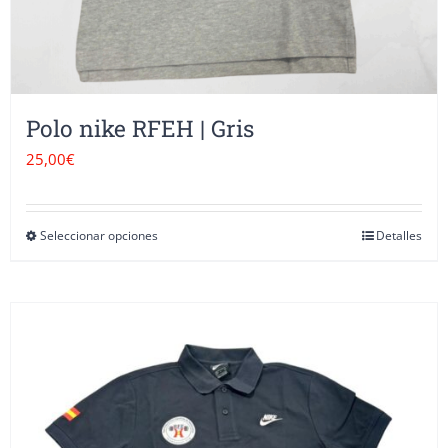
de
producto
Polo nike RFEH | Gris
25,00
€
Seleccionar opciones
Detalles
Este
producto
tiene
múltiples
variantes.
Las
opciones