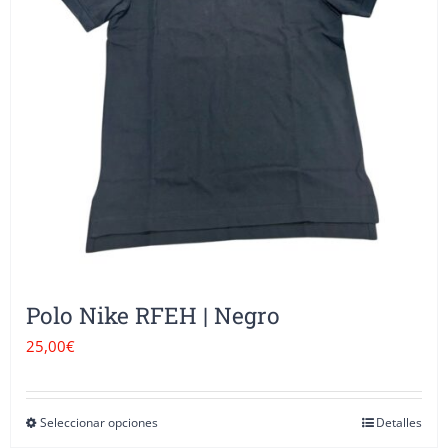
se
pueden
elegir
en
la
página
de
producto
Polo Nike RFEH | Negro
25,00
€
Seleccionar opciones
Detalles
Este