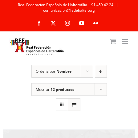
Saltar
Real Federacion Española de Halterofilia | 91 459 42 24
|
comunicacion@fedehalter.org
al
Facebook
X
Instagram
YouTube
Flickr
contenido
Ordena por
Nombre
Mostrar
12 productos