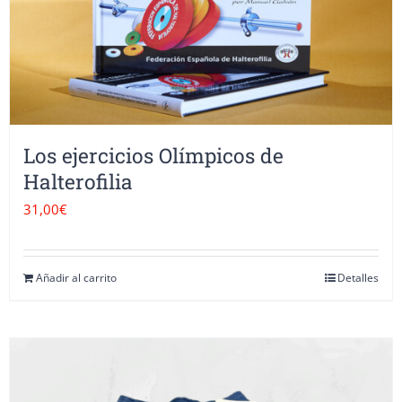
opciones
se
pueden
elegir
en
Los ejercicios Olímpicos de
la
Halterofilia
página
31,00
€
de
producto
Añadir al carrito
Detalles