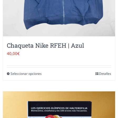
la
página
de
producto
Chaqueta Nike RFEH | Azul
40,00
€
Seleccionar opciones
Detalles
Este
producto
tiene
múltiples
variantes.
Las