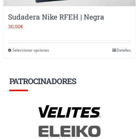
Sudadera Nike RFEH | Negra
30,00
€
Seleccionar opciones
Detalles
Este
producto
tiene
PATROCINADORES
múltiples
variantes.
Las
opciones
se
pueden