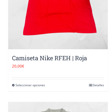
Camiseta Nike RFEH | Roja
20,00
€
Seleccionar opciones
Detalles
Este
producto
tiene
múltiples