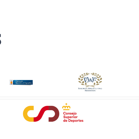
de
producto
S