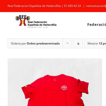
Saltar
Real Federacion Española de Halterofilia | 91 459 42 24
|
comunicacion@
al
contenido
Federaci
Ordena por
Orden predeterminado
Mostrar
12 p