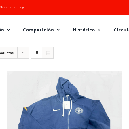
fedehalter.org
ón
Competición
Histórico
Circul
roductos