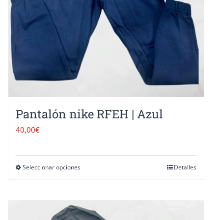
Pantalón nike RFEH | Azul
40,00
€
Seleccionar opciones
Detalles
Este
producto
tiene
múltiples