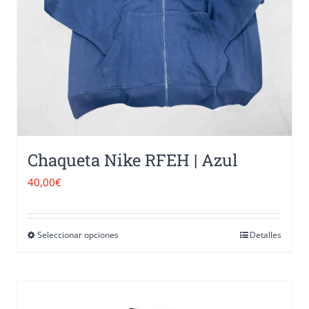
Chaqueta Nike RFEH | Azul
40,00
€
Seleccionar opciones
Detalles
Este
producto
tiene
múltiples