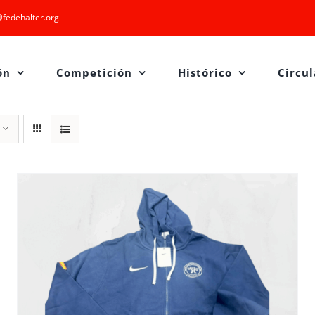
fedehalter.org
ón
Competición
Histórico
Circul