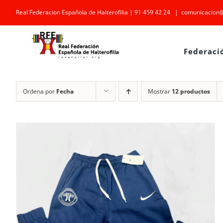
Saltar
Real Federacion Española de Halterofilia | 91 459 42 24
|
comunicacion@
al
contenido
Federaci
Ordena por
Fecha
Mostrar
12 productos