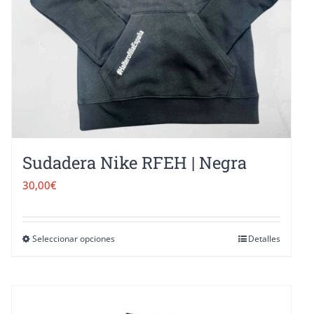
Sudadera Nike RFEH | Negra
30,00
€
Seleccionar opciones
Detalles
Este
producto
tiene
múltiples