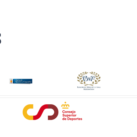
de
producto
S