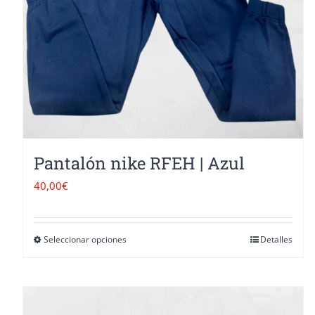
Pantalón nike RFEH | Azul
40,00
€
Seleccionar opciones
Detalles
Este
producto
tiene
múltiples