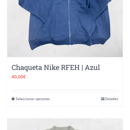
Chaqueta Nike RFEH | Azul
40,00
€
Seleccionar opciones
Detalles
Este
producto
tiene
múltiples