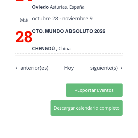
Oviedo
Asturias, España
octubre 28
-
noviembre 9
Mié
28
CTO. MUNDO ABSOLUTO 2026
CHENGDÚ
, China
Eventos
Eventos
anterior(es)
Hoy
siguiente(s)
Exportar Eventos
Descargar calendario completo