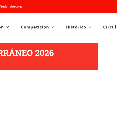
fedehalter.org
ón
Competición
Histórico
Circul
RRÁNEO 2026