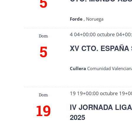
5
palabra
Eventos
clave.
Forde
, Noruega
4 04+00:00 octubre 04+00
Dom
5
XV CTO. ESPAÑA 
Cullera
Comunidad Valencian
19 19+00:00 octubre 19+0
Dom
19
IV JORNADA LIG
2025