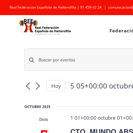
Saltar
Real Federacion Española de Halterofilia | 91 459 42 24
|
comunicacion@
al
contenido
Federaci
Eventos
Navegación
Introduce
la
de
palabra
5 05+00:00 octubr
Hoy
búsqueda
Selecciona
clave.
la
y
Busca
fecha.
OCTUBRE 2025
Eventos
vistas
1 01+00:00 octubre 01+00
Dom
para
de
CTO. MUNDO ABS
la