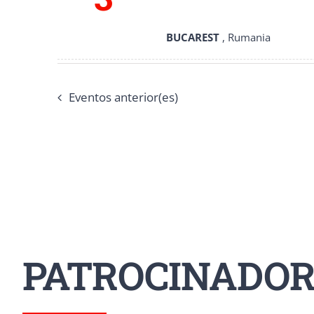
BUCAREST
, Rumania
Eventos
anterior(es)
PATROCINADOR