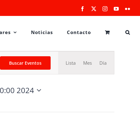
Facebook
X
Instagram
YouTube
Flick
ares
Noticias
Contacto
Navegación
Lista
Mes
Día
Buscar Eventos
de
vistas
de
0:00 2024
Evento