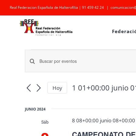
Saltar
Real Federacion Española de Halterofilia | 91 459 42 24
|
comunicacion@
al
contenido
Federaci
Eventos
Navegación
Introduce
la
de
palabra
1 01+00:00 junio 
Hoy
búsqueda
Selecciona
clave.
la
y
Busca
fecha.
JUNIO 2024
Eventos
vistas
8 08+00:00 junio 08+00:00
Sáb
para
de
CAMPEONATO DE
la