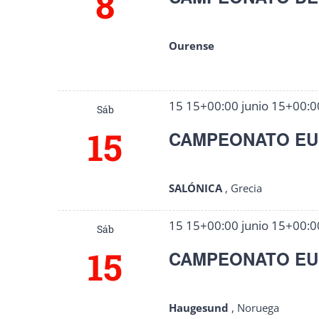
8
palabra
Eventos
clave.
Ourense
15 15+00:00 junio 15+00:
Sáb
15
CAMPEONATO EUR
SALÓNICA
, Grecia
15 15+00:00 junio 15+00:
Sáb
15
CAMPEONATO EU
Haugesund
, Noruega