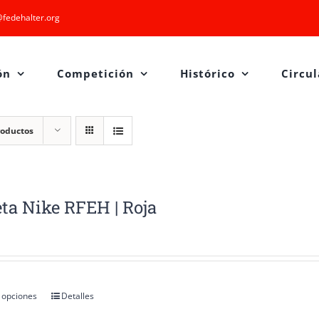
fedehalter.org
ón
Competición
Histórico
Circul
roductos
ta Nike RFEH | Roja
 opciones
Detalles
Este