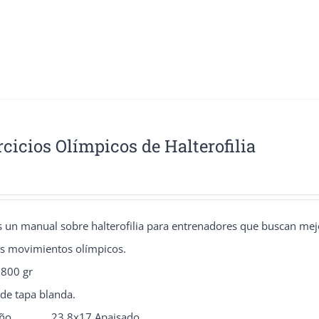
producto
tiene
múltiples
variantes.
Las
opciones
rcicios Olímpicos de Halterofilia
se
pueden
elegir
en
es un manual sobre halterofilia para entrenadores que buscan me
la
os movimientos olímpicos.
página
 800 gr
de
 de tapa blanda.
producto
 ............ 23,8x17 Apaisado