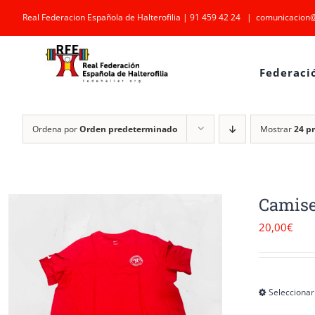
Saltar
Real Federacion Española de Halterofilia | 91 459 42 24
|
comunicacion@
al
contenido
Federaci
Ordena por
Orden predeterminado
Mostrar
24 p
Camise
20,00
€
Seleccionar