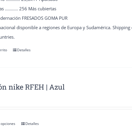
s ........... 256 Más cubiertas
adernación FRESADOS GOMA PUR
nacional disponible a regiones de Europa y Sudamérica. Shipping
ntries.
rrito
Detalles
ón nike RFEH | Azul
 opciones
Detalles
Este