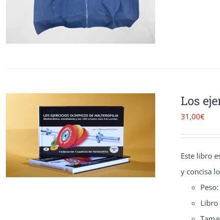
Los eje
31,00
€
Este libro 
y concisa l
Peso:
Libro
Tamaño