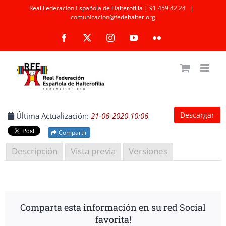
Saltar
Real Federacion Española de Halterofilia | 91 459 42 24
|
comunicacion@fedehalter.org
al
Facebook
X
Instagram
YouTube
Flickr
contenido
Descargar
Última Actualización:
21-06-2020 10:06
Compartir
Descripción
Vista previa
Versiones
Comparta esta información en su red Social
favorita!