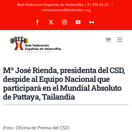
Saltar
Real Federacion Española de Halterofilia | 91 459 42 24
|
comunicacion@fedehalter.org
al
Facebook
X
Instagram
YouTube
Flickr
contenido
Mª José Rienda, presidenta del CSD,
despide al Equipo Nacional que
participará en el Mundial Absoluto
de Pattaya, Tailandia
(Foto: Oficina de Prensa del CSD)