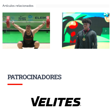
Artículos relacionados
Inés Conde y Li
Erik Guadamud
Mendizábal
conquista el oro
completan su
mundial en
participación 
arrancada y dos
el Mundial Su
platas en
17 a la espera d
Colombia
grupo A
PATROCINADORES