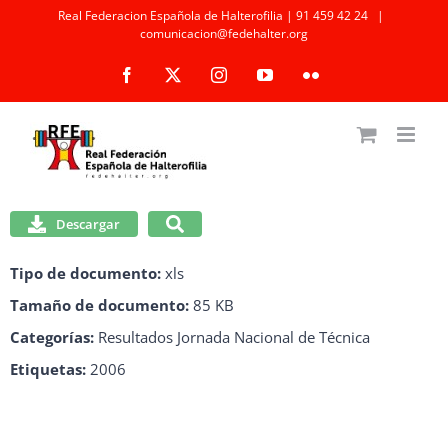
Saltar
Real Federacion Española de Halterofilia | 91 459 42 24
|
comunicacion@fedehalter.org
al
Facebook
X
Instagram
YouTube
Flickr
contenido
Descargar
Tipo de documento:
xls
Tamaño de documento:
85 KB
Categorías:
Resultados Jornada Nacional de Técnica
Etiquetas:
2006