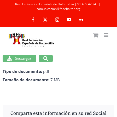
Saltar
Real Federacion Española de Halterofilia | 91 459 42 24
|
comunicacion@fedehalter.org
al
Facebook
X
Instagram
YouTube
Flickr
contenido
Descargar
Tipo de documento:
pdf
Tamaño de documento:
7 MB
Comparta esta información en su red Social