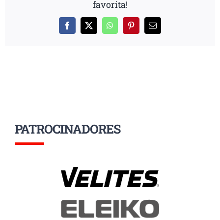
favorita!
Facebook
X
WhatsApp
Pinterest
Correo
electrónico
PATROCINADORES