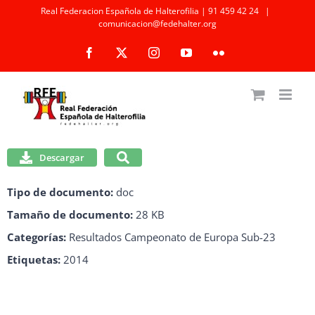
Saltar
Real Federacion Española de Halterofilia | 91 459 42 24
|
comunicacion@fedehalter.org
al
Facebook
X
Instagram
YouTube
Flickr
contenido
Descargar
Tipo de documento:
doc
Tamaño de documento:
28 KB
Categorías:
Resultados Campeonato de Europa Sub-23
Etiquetas:
2014