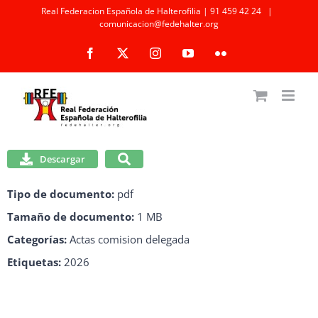
Saltar
Real Federacion Española de Halterofilia | 91 459 42 24
|
comunicacion@fedehalter.org
al
Facebook
X
Instagram
YouTube
Flickr
contenido
Descargar
Tipo de documento:
pdf
Tamaño de documento:
1 MB
Categorías:
Actas comision delegada
Etiquetas:
2026