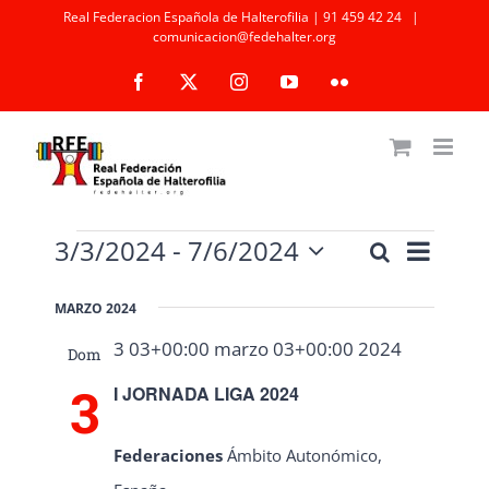
Saltar
Real Federacion Española de Halterofilia | 91 459 42 24
|
comunicacion@fedehalter.org
al
Facebook
X
Instagram
YouTube
Flickr
contenido
Eventos
Naveg
3/3/2024
 - 
7/6/2024
Buscar
Navegaci
Lista
de
Selecciona
de
la
vistas
MARZO 2024
fecha.
búsqueda
de
3 03+00:00 marzo 03+00:00 2024
Dom
Event
y
3
I JORNADA LIGA 2024
vistas
de
Federaciones
Ámbito Autonómico,