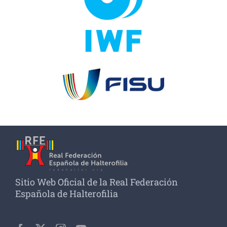
Sitio Web Oficial de la Real Federación
Española de Halterofilia