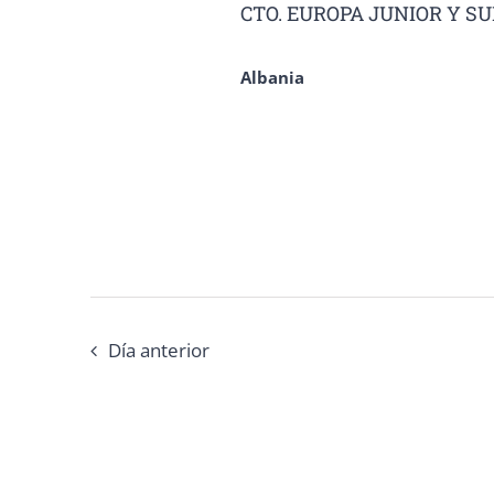
2025
CTO. EUROPA JUNIOR Y SU
palabra
Eventos
clave.
Albania
Día anterior