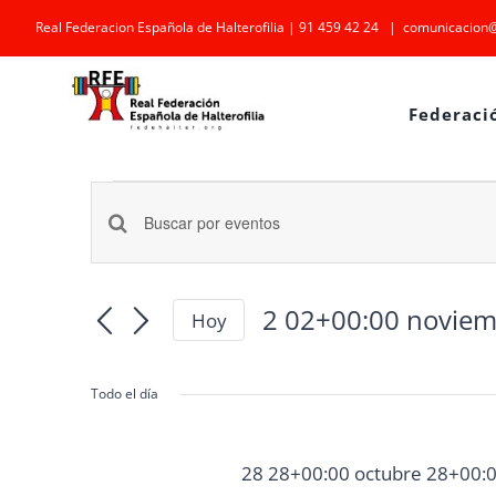
Saltar
Real Federacion Española de Halterofilia | 91 459 42 24
|
comunicacion@
al
contenido
Federaci
Eventos
Navegación
en
Introduce
la
de
2
palabra
2 02+00:00 novie
Hoy
búsqueda
02+00:00
Selecciona
clave.
la
y
Busca
noviembre
Todo el día
fecha.
Eventos
vistas
02+00:00
para
28 28+00:00 octubre 28+00:
de
la