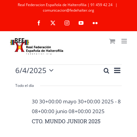
Saltar
Real Federacion Española de Halterofilia | 91 459 42 24
|
comunicacion@fedehalter.org
al
Facebook
X
Instagram
YouTube
Flickr
contenido
Eventos
Naveg
6/4/2025
Buscar
Navegaci
Día
en
de
Selecciona
de
la
4
vistas
Todo el día
fecha.
búsqueda
04+00:00
de
30 30+00:00 mayo 30+00:00 2025
-
8
junio
Event
y
08+00:00 junio 08+00:00 2025
04+00:00
vistas
CTO. MUNDO JUNIOR 2025
2025
de