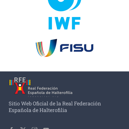
Sitio Web Oficial de la Real Federación
Española de Halterofilia