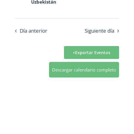
Eventos
Uzbekistán
Día anterior
Siguiente día
Exportar Eventos
Descargar calendario completo