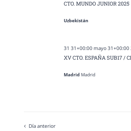
2025
CTO. MUNDO JUNIOR 2025
palabra
Eventos
clave.
Uzbekistán
31 31+00:00 mayo 31+00:00
XV CTO. ESPAÑA SUB17 / C
Madrid
Madrid
Día anterior