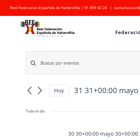
Saltar
Real Federacion Española de Halterofilia | 91 459 42 24
|
comunicacion@
al
contenido
Federaci
Eventos
Navegación
en
Introduce
la
de
31
palabra
31 31+00:00 mayo
Hoy
búsqueda
31+00:00
Selecciona
clave.
la
y
Busca
mayo
Todo el día
fecha.
Eventos
vistas
31+00:00
para
30 30+00:00 mayo 30+00:00
de
la