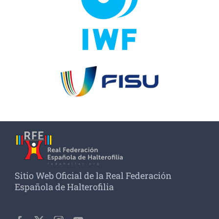
Sitio Web Oficial de la Real Federación
Española de Halterofilia