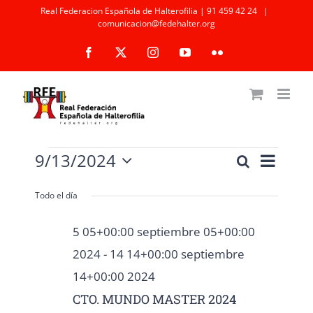
Saltar
Real Federacion Española de Halterofilia | 91 459 42 24
|
comunicacion@fedehalter.org
al
Facebook
X
Instagram
YouTube
Flickr
contenido
Eventos
Naveg
9/13/2024
Buscar
Navegaci
Día
en
de
Selecciona
de
la
13
vistas
Todo el día
fecha.
búsqueda
13+00:00
de
5 05+00:00 septiembre 05+00:00
septiembre
Event
y
2024
-
14 14+00:00 septiembre
13+00:00
vistas
14+00:00 2024
2024
de
CTO. MUNDO MASTER 2024