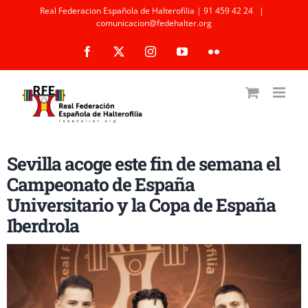
Saltar
Real Federacion Española de Halterofilia | 91 459 42 24
|
comunicacion@fedehalter.org
al
Facebook
X
Instagram
YouTube
Flickr
contenido
Sevilla acoge este fin de semana el
Campeonato de España
Universitario y la Copa de España
Iberdrola