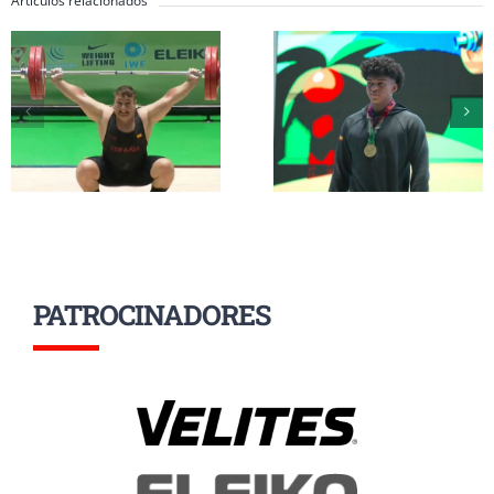
Artículos relacionados
Inés Conde y Li
Erik Guadamud
Mendizábal
conquista el oro
completan su
mundial en
participación 
arrancada y dos
el Mundial Su
platas en
17 a la espera d
Colombia
grupo A
PATROCINADORES