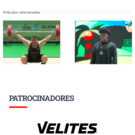
Artículos relacionados
Inés Conde y Li
Erik Guadamud
Mendizábal
conquista el oro
completan su
mundial en
participación 
arrancada y dos
el Mundial Su
platas en
17 a la espera d
Colombia
grupo A
PATROCINADORES