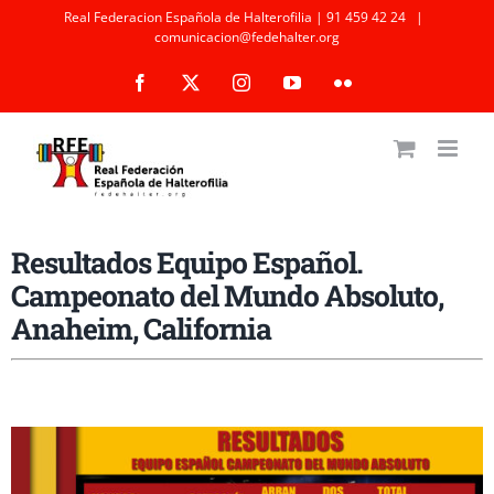
Saltar
Real Federacion Española de Halterofilia | 91 459 42 24
|
comunicacion@fedehalter.org
al
Facebook
X
Instagram
YouTube
Flickr
contenido
Resultados Equipo Español.
Campeonato del Mundo Absoluto,
Anaheim, California