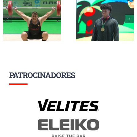
Erik Guadamud
Mendizábal
conquista el oro
completan su
mundial en
participación 
arrancada y dos
el Mundial Su
platas en
17 a la espera d
Colombia
grupo A
PATROCINADORES