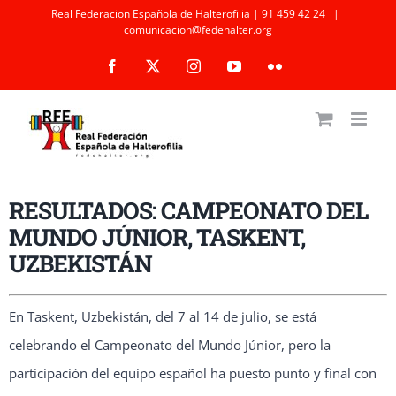
Saltar
Real Federacion Española de Halterofilia | 91 459 42 24
|
comunicacion@fedehalter.org
al
Facebook
X
Instagram
YouTube
Flickr
contenido
RESULTADOS: CAMPEONATO DEL
MUNDO JÚNIOR, TASKENT,
UZBEKISTÁN
En Taskent, Uzbekistán, del 7 al 14 de julio, se está
celebrando el Campeonato del Mundo Júnior, pero la
participación del equipo español ha puesto punto y final con