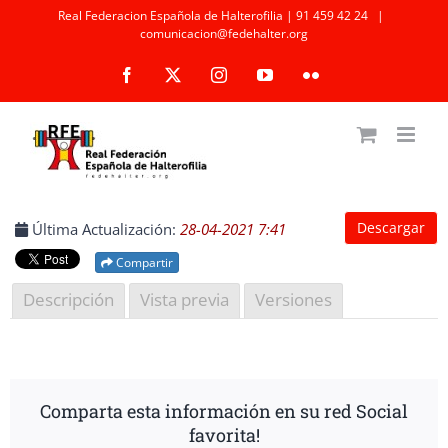
Saltar
Real Federacion Española de Halterofilia | 91 459 42 24
|
comunicacion@fedehalter.org
al
Facebook
X
Instagram
YouTube
Flickr
contenido
Descargar
Última Actualización:
28-04-2021 7:41
Compartir
Descripción
Vista previa
Versiones
Comparta esta información en su red Social
favorita!