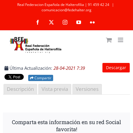
Saltar
Real Federacion Española de Halterofilia | 91 459 42 24
|
comunicacion@fedehalter.org
al
Facebook
X
Instagram
YouTube
Flickr
contenido
Descargar
Última Actualización:
28-04-2021 7:39
Compartir
Descripción
Vista previa
Versiones
Comparta esta información en su red Social
favorita!