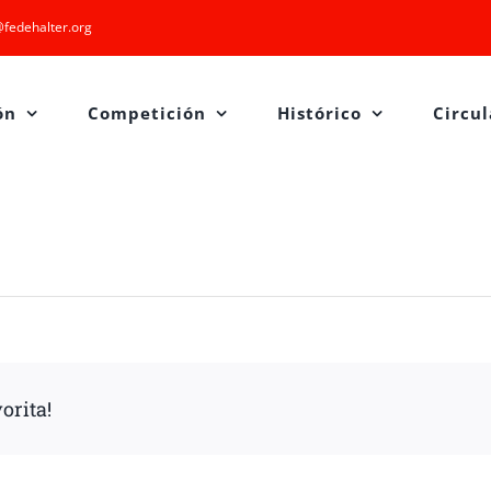
fedehalter.org
ón
Competición
Histórico
Circul
orita!