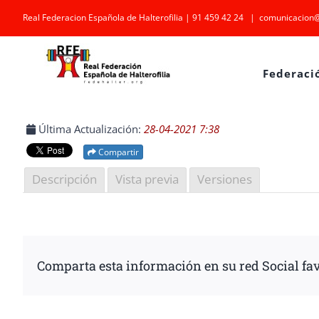
Saltar
Real Federacion Española de Halterofilia | 91 459 42 24
|
comunicacion@
al
contenido
Federaci
Última Actualización:
28-04-2021 7:38
Compartir
Descripción
Vista previa
Versiones
Comparta esta información en su red Social fav