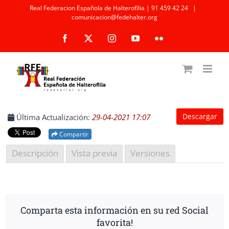
Saltar
Real Federacion Española de Halterofilia | 91 459 42 24
|
comunicacion@fedehalter.org
al
Facebook
X
Instagram
YouTube
Flickr
contenido
Descargar
Última Actualización:
29-04-2021 17:07
Compartir
Descripción
Vista previa
Versiones
Comparta esta información en su red Social
favorita!