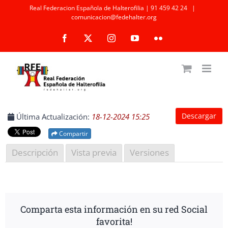
Saltar
Real Federacion Española de Halterofilia | 91 459 42 24
|
comunicacion@fedehalter.org
al
Facebook
X
Instagram
YouTube
Flickr
contenido
Descargar
Última Actualización:
18-12-2024 15:25
Compartir
Descripción
Vista previa
Versiones
Comparta esta información en su red Social
favorita!