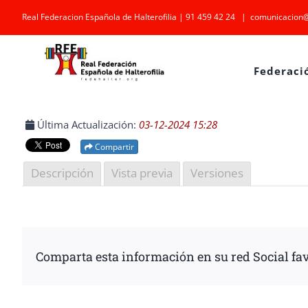
Saltar
Real Federacion Española de Halterofilia | 91 459 42 24
|
comunicacion@
al
contenido
Federaci
Última Actualización:
03-12-2024 15:28
Compartir
Descripción
Vista previa
Versiones
Comparta esta información en su red Social fav