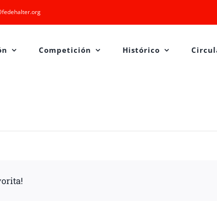
fedehalter.org
ón
Competición
Histórico
Circul
orita!