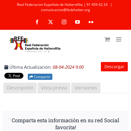
Saltar
Real Federacion Española de Halterofilia | 91 459 42 24
|
comunicacion@fedehalter.org
al
Facebook
X
Instagram
YouTube
Flickr
contenido
Descargar
Última Actualización:
08-04-2024 9:00
Compartir
Descripción
Vista previa
Versiones
Comparta esta información en su red Social
favorita!