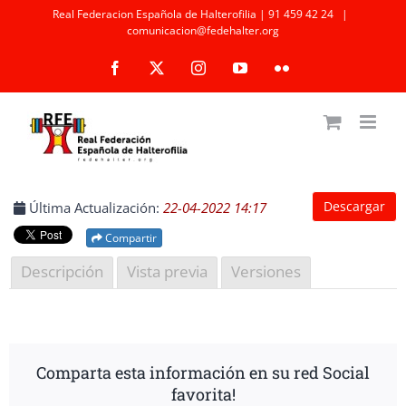
Saltar
Real Federacion Española de Halterofilia | 91 459 42 24
|
comunicacion@fedehalter.org
al
Facebook
X
Instagram
YouTube
Flickr
contenido
Descargar
Última Actualización:
22-04-2022 14:17
Compartir
Descripción
Vista previa
Versiones
Comparta esta información en su red Social
favorita!