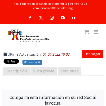
Saltar
Real Federacion Española de Halterofilia | 91 459 42 24
|
comunicacion@fedehalter.org
al
Facebook
X
Instagram
YouTube
Flickr
contenido
Descargar
Última Actualización:
04-04-2022 10:03
Compartir
Descripción
Vista previa
Versiones
Comparta esta información en su red Social
favorita!