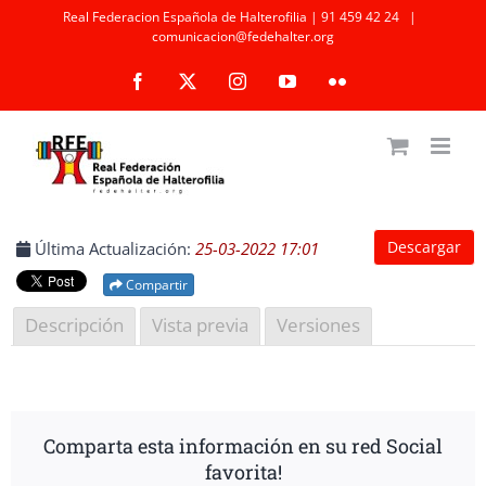
Saltar
Real Federacion Española de Halterofilia | 91 459 42 24
|
comunicacion@fedehalter.org
al
Facebook
X
Instagram
YouTube
Flickr
contenido
Descargar
Última Actualización:
25-03-2022 17:01
Compartir
Descripción
Vista previa
Versiones
Comparta esta información en su red Social
favorita!