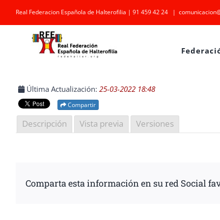
Saltar
Real Federacion Española de Halterofilia | 91 459 42 24
|
comunicacion@
al
contenido
Federaci
Última Actualización:
25-03-2022 18:48
Compartir
Descripción
Vista previa
Versiones
Comparta esta información en su red Social fav