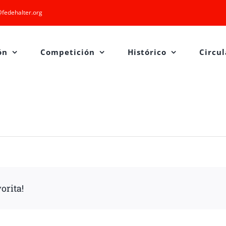
fedehalter.org
ón
Competición
Histórico
Circul
orita!